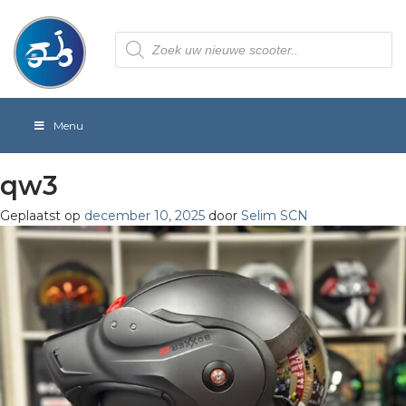
Producten
zoeken
Menu
qw3
Geplaatst op
december 10, 2025
door
Selim SCN