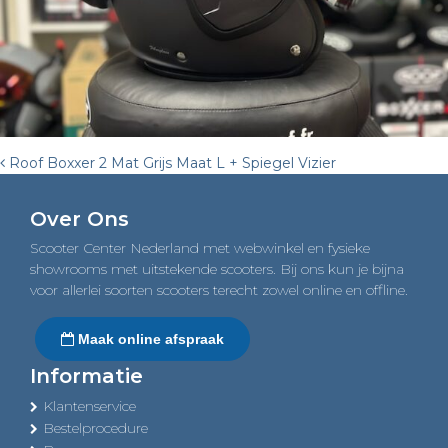
Post
Roof Boxxer 2 Mat Grijs Maat L + Spiegel Vizier
navigation
Over Ons
Scooter Center Nederland met webwinkel en fysieke
showrooms met uitstekende scooters. Bij ons kun je bijna
voor allerlei soorten scooters terecht zowel online en offline.
Maak online afspraak
Informatie
Klantenservice
Bestelprocedure