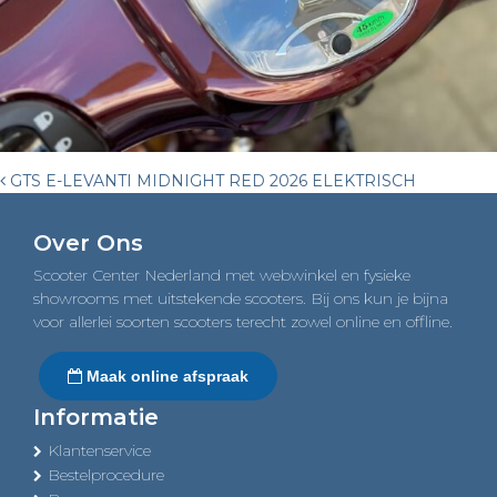
Post
GTS E-LEVANTI MIDNIGHT RED 2026 ELEKTRISCH
navigation
Over Ons
Scooter Center Nederland met webwinkel en fysieke
showrooms met uitstekende scooters. Bij ons kun je bijna
voor allerlei soorten scooters terecht zowel online en offline.
Maak online afspraak
Informatie
Klantenservice
Bestelprocedure