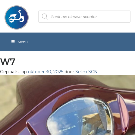
Producten
zoeken
Menu
W7
Geplaatst op
oktober 30, 2025
door
Selim SCN