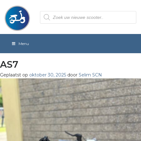
Producten
zoeken
Menu
AS7
Geplaatst op
oktober 30, 2025
door
Selim SCN