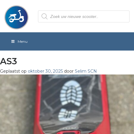
Producten
zoeken
Menu
AS3
Geplaatst op
oktober 30, 2025
door
Selim SCN