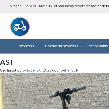
Vragen? Bel
070 - 44 92 852
of mail
info@scootercenternederla
SCOOTERS
ELEKTRISCHE SCOOTERS
SCOOTMOBIEL
AS1
Geplaatst op
oktober 30, 2025
door
Selim SCN