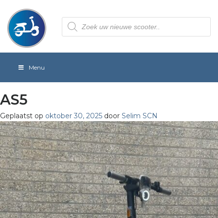
Producten
zoeken
Menu
AS5
Geplaatst op
oktober 30, 2025
door
Selim SCN