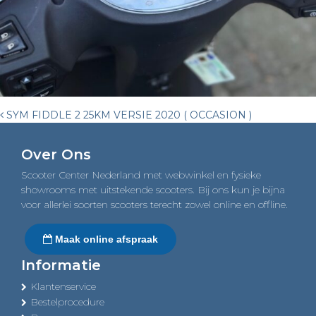
Post
SYM FIDDLE 2 25KM VERSIE 2020 ( OCCASION )
navigation
Over Ons
Scooter Center Nederland met webwinkel en fysieke
showrooms met uitstekende scooters. Bij ons kun je bijna
voor allerlei soorten scooters terecht zowel online en offline.
Maak online afspraak
Informatie
Klantenservice
Bestelprocedure