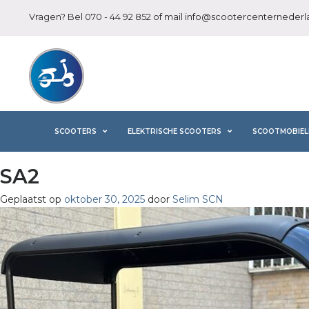
Vragen? Bel
070 - 44 92 852
of mail
info@scootercenternederla
SCOOTERS
ELEKTRISCHE SCOOTERS
SCOOTMOBIEL
SA2
Geplaatst op
oktober 30, 2025
door
Selim SCN