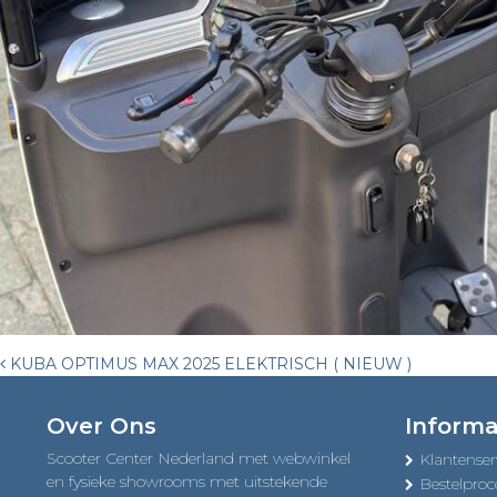
Post
KUBA OPTIMUS MAX 2025 ELEKTRISCH ( NIEUW )
navigation
Over Ons
Informa
Scooter Center Nederland met webwinkel
Klantenser
en fysieke showrooms met uitstekende
Bestelproc