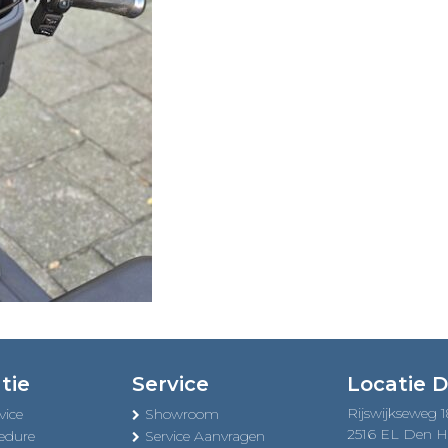
tie
Service
Locatie 
Rijswijkseweg 
vice
Showroom
2516 EL Den 
edure
Service Aanvragen