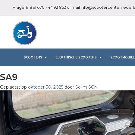
Vragen? Bel
070 - 44 92 852
of mail
info@scootercenternederla
SCOOTERS
ELEKTRISCHE SCOOTERS
SCOOTMOBIEL
SA9
Geplaatst op
oktober 30, 2025
door
Selim SCN