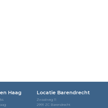
Den Haag
Locatie Barendrecht
184
Zwaalweg 11
Haag
2991 ZC Barendrecht