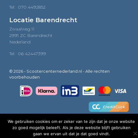
Tel:
070 4492852
Locatie Barendrecht
Zwaalweg 11
2991 ZC Barendrecht
Nederland
Tel:
06 42447399
© 2026 - Scootercenternederland.nl - Alle rechten
voorbehouden
We gebruiken cookies om er zeker van te zijn dat je onze website
zo goed mogelijk beleeft. Als je deze website blijft gebruiken
0
gaan we ervan uit dat je dat goed vindt.