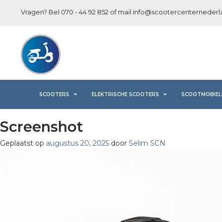
Vragen? Bel
070 - 44 92 852
of mail
info@scootercenternederla
SCOOTERS
ELEKTRISCHE SCOOTERS
SCOOTMOBIEL
Screenshot
Geplaatst op
augustus 20, 2025
door
Selim SCN