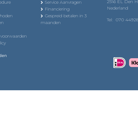
2516 EL Den 
edure
Service Aanvragen
Nederland
Financiering
thoden
Gespreid betalen in 3
Tel:
070 4492
en
maanden
 voorwaarden
icy
uden