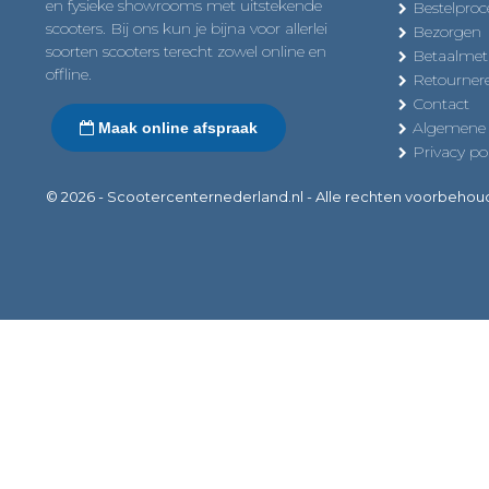
en fysieke showrooms met uitstekende
Bestelproc
scooters. Bij ons kun je bijna voor allerlei
Bezorgen
soorten scooters terecht zowel online en
Betaalme
offline.
Retourner
Contact
Algemene
Maak online afspraak
Privacy pol
© 2026 - Scootercenternederland.nl - Alle rechten voorbeho