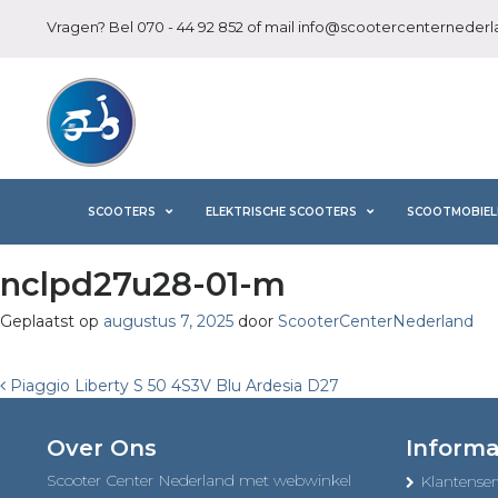
Vragen? Bel
070 - 44 92 852
of mail
info@scootercenternederla
SCOOTERS
ELEKTRISCHE SCOOTERS
SCOOTMOBIEL
nclpd27u28-01-m
Geplaatst op
augustus 7, 2025
door
ScooterCenterNederland
Post
Piaggio Liberty S 50 4S3V Blu Ardesia D27
navigation
Over Ons
Informa
Scooter Center Nederland met webwinkel
Klantenser