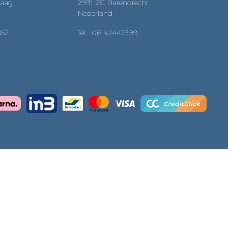
Haag
2991 ZC Barendrecht
Nederland
852
Tel:
06 42447399