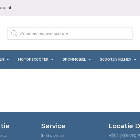
nd.nl
Producten
zoeken
EN
MOTORSCOOTER
BROMMOBIEL
SCOOTER HELMEN
tie
Service
Locatie 
Rijswijkseweg 
vice
Showroom