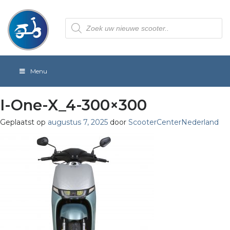
Producten
zoeken
Menu
I-One-X_4-300×300
Geplaatst op
augustus 7, 2025
door
ScooterCenterNederland