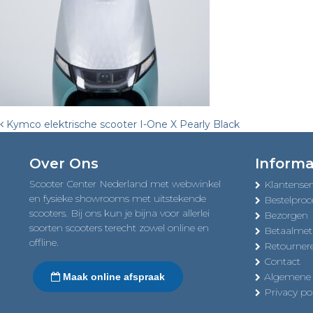
Post
Kymco elektrische scooter I-One X Pearly Black
navigation
Over Ons
Informa
Scooter Center Nederland met webwinkel
Klantenser
en fysieke showrooms met uitstekende
Bestelproc
scooters. Bij ons kun je bijna voor allerlei
Bezorgen
soorten scooters terecht zowel online en
Betaalme
offline.
Retourner
Contact
Algemene
Maak online afspraak
Privacy pol