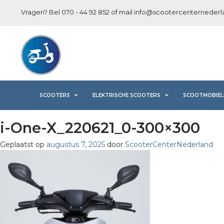
Vragen? Bel
070 - 44 92 852
of mail
info@scootercenternederla
SCOOTERS
ELEKTRISCHE SCOOTERS
SCOOTMOBIEL
i-One-X_220621_0-300×300
Geplaatst op
augustus 7, 2025
door
ScooterCenterNederland