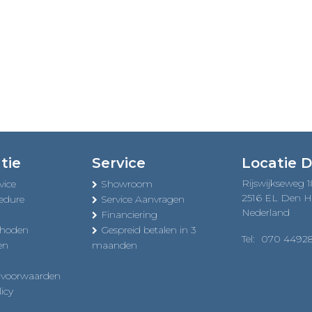
tie
Service
Locatie 
Rijswijkseweg 
vice
Showroom
2516 EL Den 
edure
Service Aanvragen
Nederland
Financiering
thoden
Gespreid betalen in 3
Tel:
070 4492
en
maanden
 voorwaarden
icy