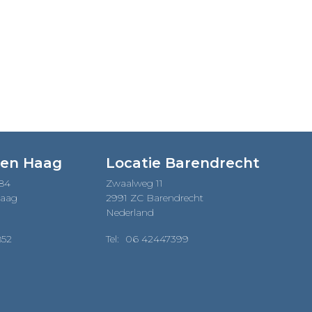
Den Haag
Locatie Barendrecht
184
Zwaalweg 11
Haag
2991 ZC Barendrecht
Nederland
852
Tel:
06 42447399