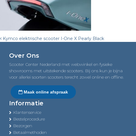
Post
Kymco elektrische scooter I-One X Pearly Black
navigation
Over Ons
Scooter Center Nederland met webwinkel en fysieke
showrooms met uitstekende scooters. Bij ons kun je bijna
voor allerlei soorten scooters terecht zowel online en offline.
Maak online afspraak
Informatie
Klantenservice
Bestelprocedure
Bezorgen
Betaalmethoden