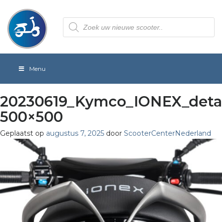
Producten
zoeken
Menu
20230619_Kymco_IONEX_detai
500×500
Geplaatst op
augustus 7, 2025
door
ScooterCenterNederland