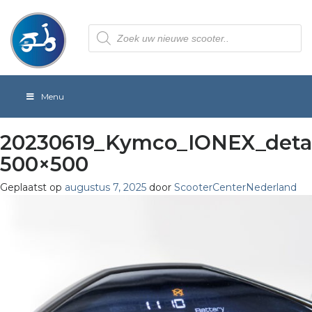
Producten
zoeken
Menu
20230619_Kymco_IONEX_detai
500×500
Geplaatst op
augustus 7, 2025
door
ScooterCenterNederland