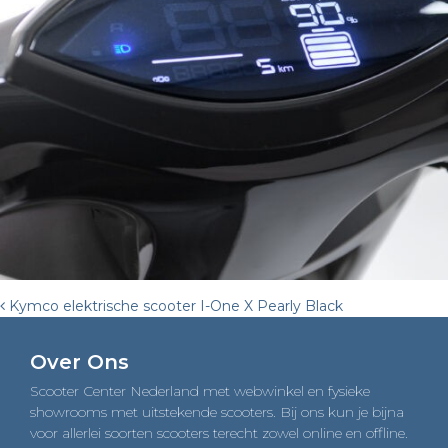
Post
Kymco elektrische scooter I-One X Pearly Black
navigation
Over Ons
Scooter Center Nederland met webwinkel en fysieke
showrooms met uitstekende scooters. Bij ons kun je bijna
voor allerlei soorten scooters terecht zowel online en offline.