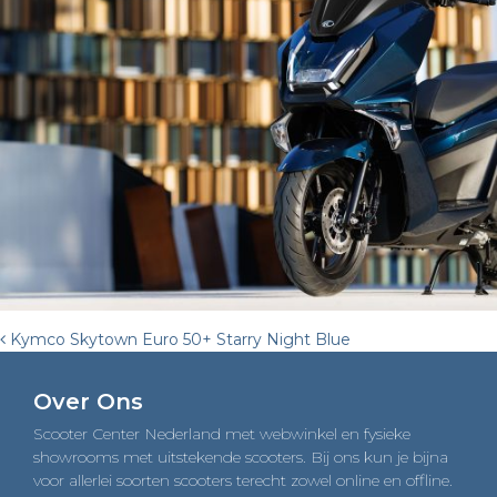
Post
Kymco Skytown Euro 50+ Starry Night Blue
navigation
Over Ons
Scooter Center Nederland met webwinkel en fysieke
showrooms met uitstekende scooters. Bij ons kun je bijna
voor allerlei soorten scooters terecht zowel online en offline.