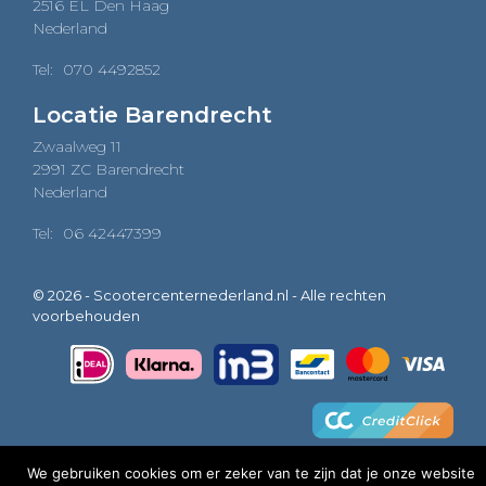
2516 EL Den Haag
Nederland
Tel:
070 4492852
Locatie Barendrecht
Zwaalweg 11
2991 ZC Barendrecht
Nederland
Tel:
06 42447399
© 2026 - Scootercenternederland.nl - Alle rechten
voorbehouden
We gebruiken cookies om er zeker van te zijn dat je onze website