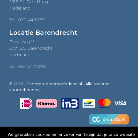
2516 EL Den Haag
Nederland
Tel:
070 4492852
Locatie Barendrecht
Zwaalweg 11
2991 ZC Barendrecht
Nederland
Tel:
06 42447399
© 2026 - Scootercenternederland.nl - Alle rechten
voorbehouden
We gebruiken cookies om er zeker van te zijn dat je onze website