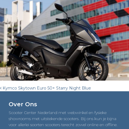
Post
Kymco Skytown Euro 50+ Starry Night Blue
navigation
Over Ons
Scooter Center Nederland met webwinkel en fysieke
showrooms met uitstekende scooters. Bij ons kun je bijna
voor allerlei soorten scooters terecht zowel online en offline.