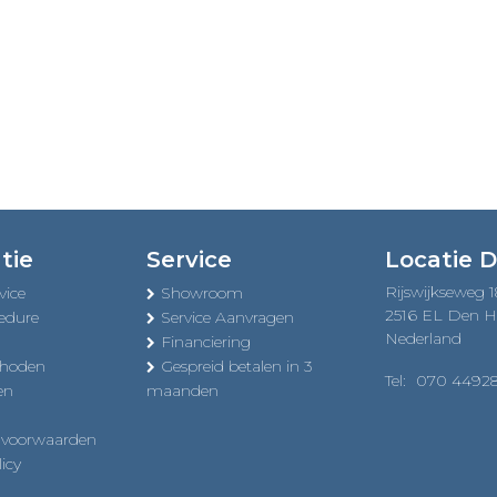
tie
Service
Locatie 
Rijswijkseweg 
vice
Showroom
2516 EL Den 
edure
Service Aanvragen
Nederland
Financiering
thoden
Gespreid betalen in 3
Tel:
070 4492
en
maanden
 voorwaarden
icy