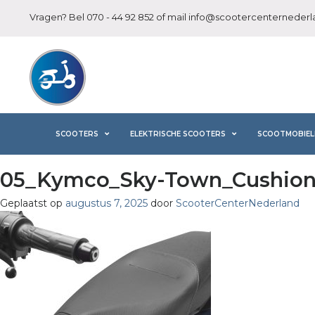
Vragen? Bel
070 - 44 92 852
of mail
info@scootercenternederla
SCOOTERS
ELEKTRISCHE SCOOTERS
SCOOTMOBIEL
05_Kymco_Sky-Town_Cushion
Geplaatst op
augustus 7, 2025
door
ScooterCenterNederland