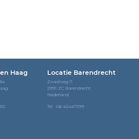
Den Haag
Locatie Barendrecht
184
Zwaalweg 11
Haag
2991 ZC Barendrecht
Nederland
852
Tel:
06 42447399