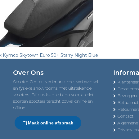
Post
Kymco Skytown Euro 50+ Starry Night Blue
navigation
Over Ons
Informa
Scooter Center Nederland met webwinkel
Klantenser
en fysieke showrooms met uitstekende
Bestelproc
scooters. Bij ons kun je bijna voor allerlei
Bezorgen
soorten scooters terecht zowel online en
Betaalme
offline.
Retourner
Contact
Algemene
Maak online afspraak
Privacy pol