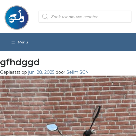
Producten
zoeken
Menu
gfhdggd
Geplaatst op
juni 28, 2025
door
Selim SCN