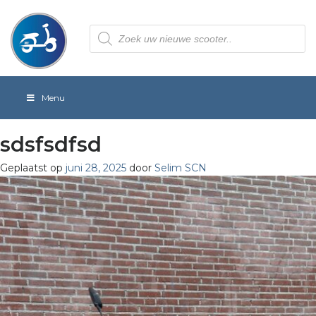
Producten
zoeken
Menu
sdsfsdfsd
Geplaatst op
juni 28, 2025
door
Selim SCN