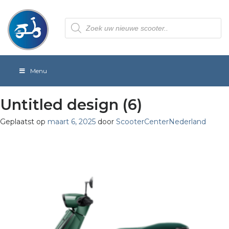
Producten
zoeken
Menu
Untitled design (6)
Geplaatst op
maart 6, 2025
door
ScooterCenterNederland