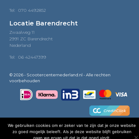
Tel:
070 4492852
Locatie Barendrecht
Zwaalweg 11
2991 ZC Barendrecht
Nederland
Tel:
06 42447399
© 2026 - Scootercenternederland.nl - Alle rechten
voorbehouden
We gebruiken cookies om er zeker van te zijn dat je onze website
zo goed mogelijk beleeft. Als je deze website blijft gebruiken
0
gaan we ervan uit dat je dat goed vindt.