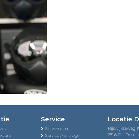
tie
Service
Locatie 
Rijswijkseweg 
vice
Showroom
2516 EL Den 
edure
Service Aanvragen