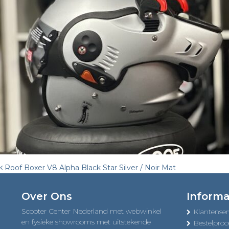
Post
Roof Boxer V8 Alpha Black Star Silver / Noir Mat
navigation
Over Ons
Informa
Scooter Center Nederland met webwinkel
Klantenser
en fysieke showrooms met uitstekende
Bestelproc