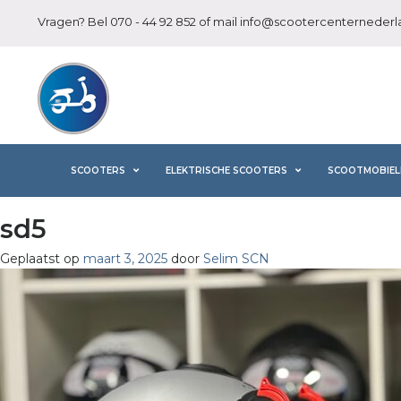
Vragen? Bel
070 - 44 92 852
of mail
info@scootercenternederla
SCOOTERS
ELEKTRISCHE SCOOTERS
SCOOTMOBIEL
sd5
Geplaatst op
maart 3, 2025
door
Selim SCN