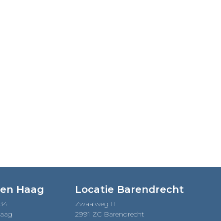
Den Haag
Locatie Barendrecht
184
Zwaalweg 11
Haag
2991 ZC Barendrecht