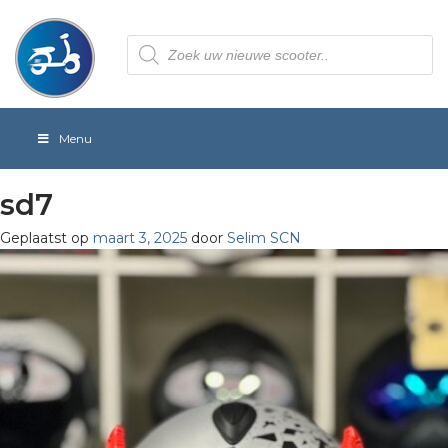
Producten
zoeken
Menu
sd7
Geplaatst op
maart 3, 2025
door
Selim SCN