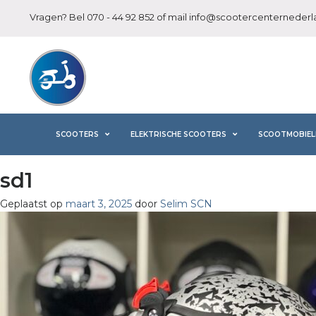
Vragen? Bel
070 - 44 92 852
of mail
info@scootercenternederla
SCOOTERS
ELEKTRISCHE SCOOTERS
SCOOTMOBIEL
sd1
Geplaatst op
maart 3, 2025
door
Selim SCN