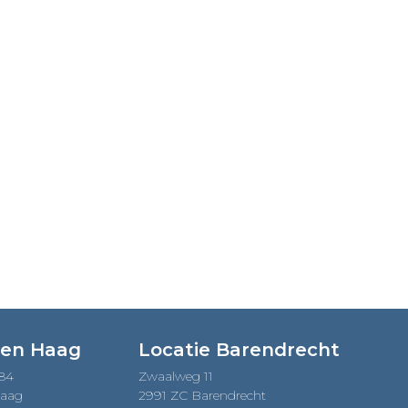
Den Haag
Locatie Barendrecht
184
Zwaalweg 11
Haag
2991 ZC Barendrecht