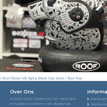
Post
Roof Boxer V8 Alpha Black Star Silver / Noir Mat
navigation
Over Ons
Informa
Scooter Center Nederland met webwinkel
Klantenser
en fysieke showrooms met uitstekende
Bestelproc