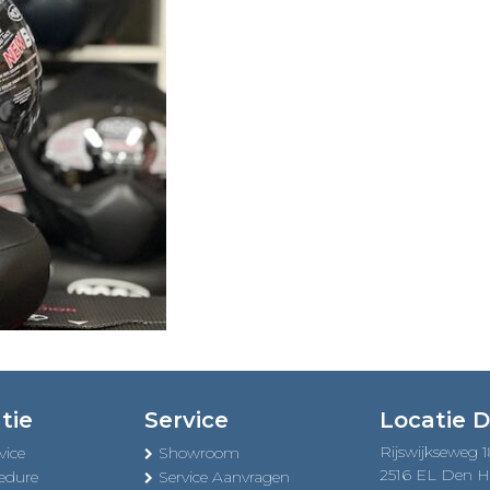
tie
Service
Locatie 
Rijswijkseweg 
vice
Showroom
2516 EL Den 
edure
Service Aanvragen