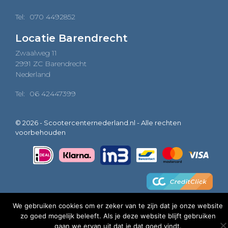
Tel:
070 4492852
Locatie Barendrecht
Zwaalweg 11
2991 ZC Barendrecht
Nederland
Tel:
06 42447399
© 2026 - Scootercenternederland.nl - Alle rechten
voorbehouden
We gebruiken cookies om er zeker van te zijn dat je onze website
zo goed mogelijk beleeft. Als je deze website blijft gebruiken
0
gaan we ervan uit dat je dat goed vindt.