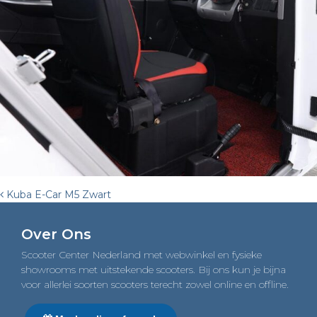
Post
Kuba E-Car M5 Zwart
navigation
Over Ons
Scooter Center Nederland met webwinkel en fysieke
showrooms met uitstekende scooters. Bij ons kun je bijna
voor allerlei soorten scooters terecht zowel online en offline.