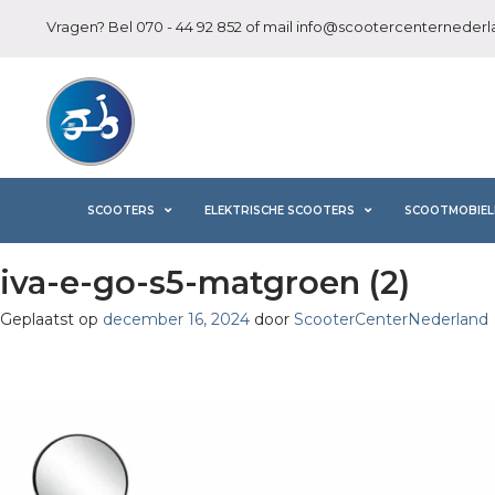
Vragen? Bel
070 - 44 92 852
of mail
info@scootercenternederla
SCOOTERS
ELEKTRISCHE SCOOTERS
SCOOTMOBIEL
iva-e-go-s5-matgroen (2)
Geplaatst op
december 16, 2024
door
ScooterCenterNederland