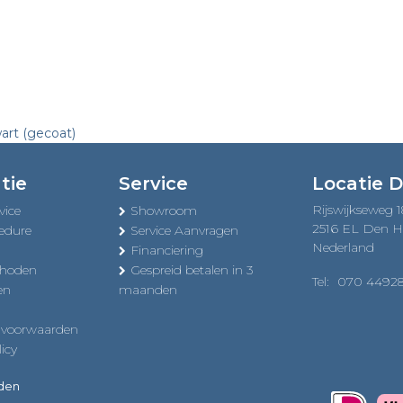
art (gecoat)
tie
Service
Locatie 
Rijswijkseweg 
vice
Showroom
2516 EL Den 
edure
Service Aanvragen
Nederland
Financiering
thoden
Gespreid betalen in 3
Tel:
070 4492
en
maanden
 voorwaarden
icy
uden