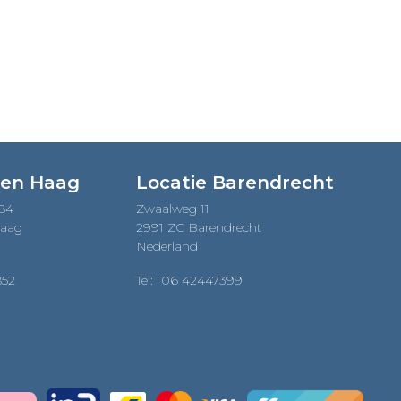
Den Haag
Locatie Barendrecht
184
Zwaalweg 11
Haag
2991 ZC Barendrecht
Nederland
852
Tel:
06 42447399