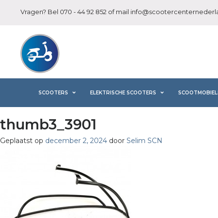
Vragen? Bel
070 - 44 92 852
of mail
info@scootercenternederla
SCOOTERS
ELEKTRISCHE SCOOTERS
SCOOTMOBIEL
thumb3_3901
Geplaatst op
december 2, 2024
door
Selim SCN