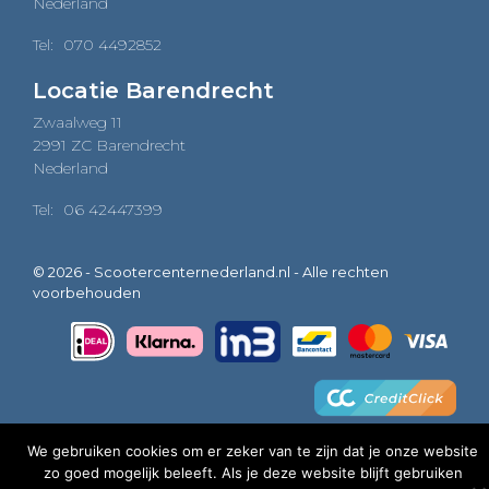
Nederland
Tel:
070 4492852
Locatie Barendrecht
Zwaalweg 11
2991 ZC Barendrecht
Nederland
Tel:
06 42447399
© 2026 - Scootercenternederland.nl - Alle rechten
voorbehouden
We gebruiken cookies om er zeker van te zijn dat je onze website
zo goed mogelijk beleeft. Als je deze website blijft gebruiken
0