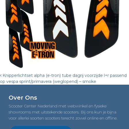
Post
Knipperlichtset alpha (e-tron) tube dagrij voorzijde l+r passend
op vespa sprint/primavera (weglopend) – smoke
navigation
Over Ons
Scooter Center Nederland met webwinkel en fysieke
showrooms met uitstekende scooters. Bij ons kun je bijna
voor allerlei soorten scooters terecht zowel online en offline.