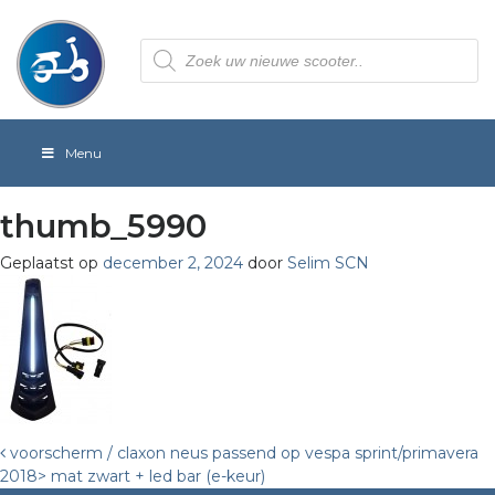
Producten
zoeken
Menu
thumb_5990
Geplaatst op
december 2, 2024
door
Selim SCN
Post
voorscherm / claxon neus passend op vespa sprint/primavera
2018> mat zwart + led bar (e-keur)