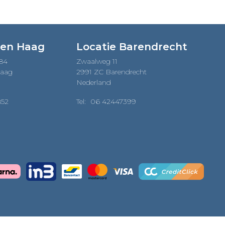
Den Haag
Locatie Barendrecht
184
Zwaalweg 11
Haag
2991 ZC Barendrecht
Nederland
852
Tel:
06 42447399