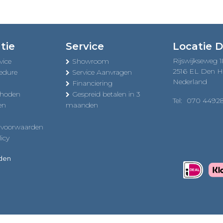
tie
Service
Locatie 
Rijswijkseweg 
vice
Showroom
2516 EL Den 
edure
Service Aanvragen
Nederland
Financiering
thoden
Gespreid betalen in 3
Tel:
070 4492
en
maanden
 voorwaarden
icy
uden