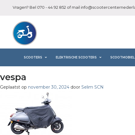
Vragen? Bel
070 - 44 92 852
of mail
info@scootercenternederla
SCOOTERS
ELEKTRISCHE SCOOTERS
SCOOTMOBIEL
vespa
Geplaatst op
november 30, 2024
door
Selim SCN