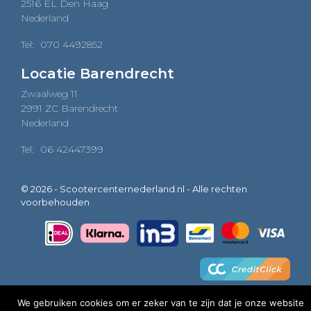
2516 EL Den Haag
Nederland
Tel:
070 4492852
Locatie Barendrecht
Zwaalweg 11
2991 ZC Barendrecht
Nederland
Tel:
06 42447399
© 2026 - Scootercenternederland.nl - Alle rechten
voorbehouden
We gebruiken cookies om er zeker van te zijn dat je onze website