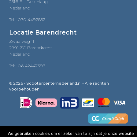
2516 EL Den Haag
Nederland
Tel:
070 4492852
Locatie Barendrecht
Zwaalweg 11
2991 ZC Barendrecht
Nederland
Tel:
06 42447399
© 2026 - Scootercenternederland.nl - Alle rechten
voorbehouden
We gebruiken cookies om er zeker van te zijn dat je onze website