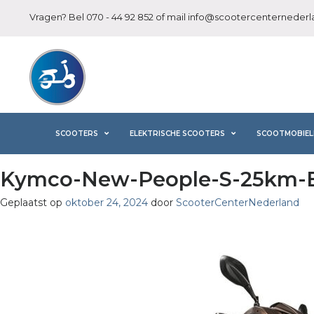
Vragen? Bel
070 - 44 92 852
of mail
info@scootercenternederla
SCOOTERS
ELEKTRISCHE SCOOTERS
SCOOTMOBIEL
Kymco-New-People-S-25km-E
Geplaatst op
oktober 24, 2024
door
ScooterCenterNederland