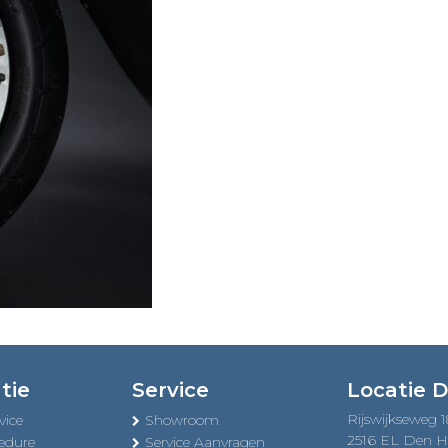
tie
Service
Locatie 
Rijswijkseweg 
vice
Showroom
2516 EL Den 
edure
Service Aanvragen