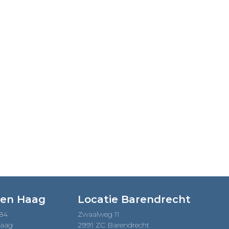
Den Haag
Locatie Barendrecht
184
Zwaalweg 11
Haag
2991 ZC Barendrecht