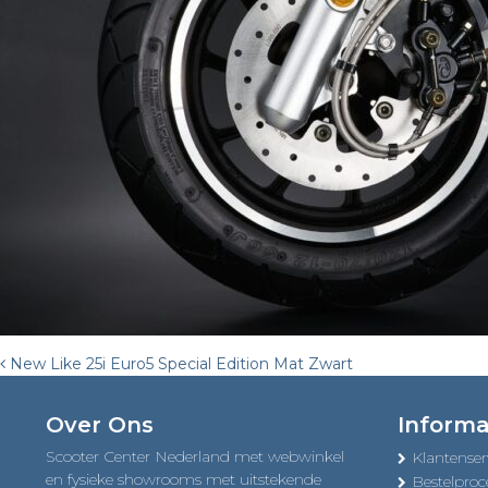
Post
New Like 25i Euro5 Special Edition Mat Zwart
navigation
Over Ons
Informa
Scooter Center Nederland met webwinkel
Klantenser
en fysieke showrooms met uitstekende
Bestelproc