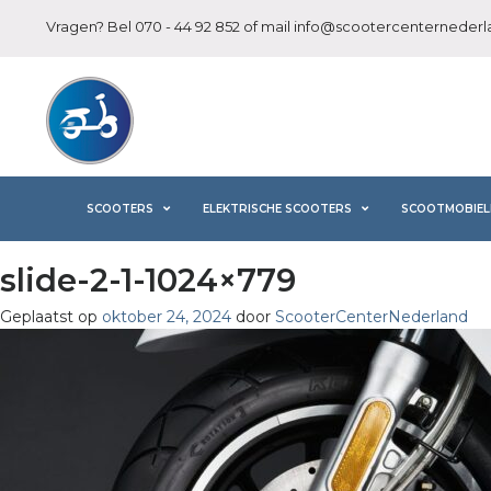
Vragen? Bel
070 - 44 92 852
of mail
info@scootercenternederla
SCOOTERS
ELEKTRISCHE SCOOTERS
SCOOTMOBIEL
slide-2-1-1024×779
Geplaatst op
oktober 24, 2024
door
ScooterCenterNederland