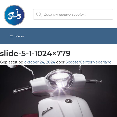
Producten
zoeken
Menu
slide-5-1-1024×779
Geplaatst op
oktober 24, 2024
door
ScooterCenterNederland