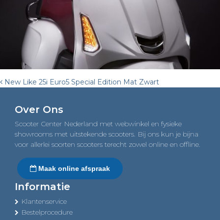
Post
New Like 25i Euro5 Special Edition Mat Zwart
navigation
Over Ons
Scooter Center Nederland met webwinkel en fysieke
showrooms met uitstekende scooters. Bij ons kun je bijna
voor allerlei soorten scooters terecht zowel online en offline.
Maak online afspraak
Informatie
Klantenservice
Bestelprocedure