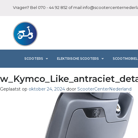
Vragen? Bel
070 - 44 92 852
of mail
info@scootercenternederla
SCOOTERS
ELEKTRISCHE SCOOTERS
SCOOTMOBIEL
w_Kymco_Like_antraciet_deta
Geplaatst op
oktober 24, 2024
door
ScooterCenterNederland