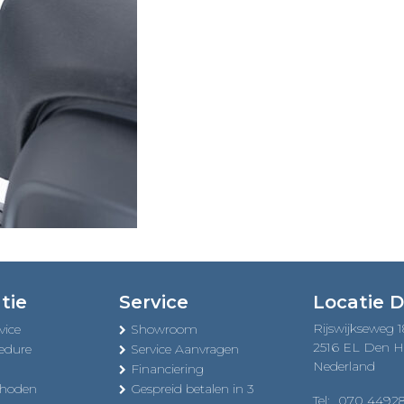
tie
Service
Locatie 
Rijswijkseweg 
vice
Showroom
2516 EL Den 
edure
Service Aanvragen
Nederland
Financiering
thoden
Gespreid betalen in 3
Tel:
070 4492