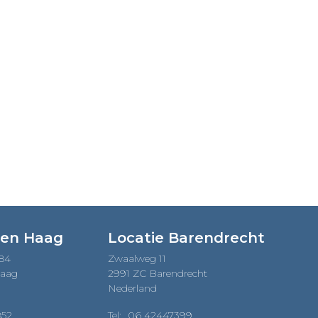
Den Haag
Locatie Barendrecht
184
Zwaalweg 11
Haag
2991 ZC Barendrecht
Nederland
852
Tel:
06 42447399