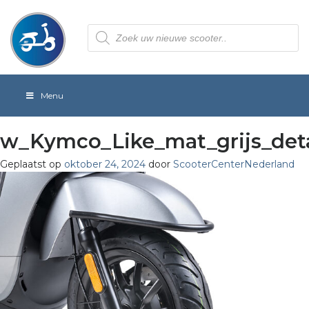
Producten
zoeken
Menu
w_Kymco_Like_mat_grijs_deta
Geplaatst op
oktober 24, 2024
door
ScooterCenterNederland