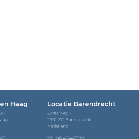
Den Haag
Locatie Barendrecht
184
Zwaalweg 11
Haag
2991 ZC Barendrecht
Nederland
852
Tel:
06 42447399