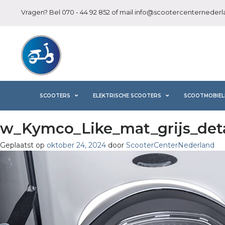
Vragen? Bel
070 - 44 92 852
of mail
info@scootercenternederla
SCOOTERS
ELEKTRISCHE SCOOTERS
SCOOTMOBIEL
w_Kymco_Like_mat_grijs_det
Geplaatst op
oktober 24, 2024
door
ScooterCenterNederland