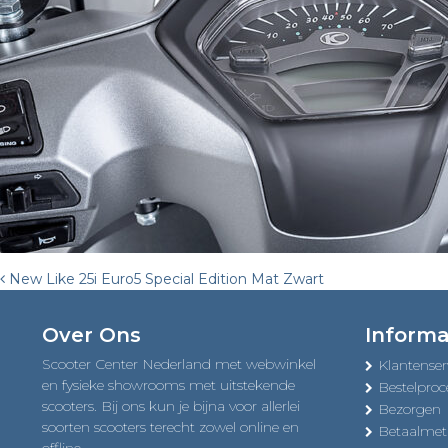
Post
New Like 25i Euro5 Special Edition Mat Zwart
navigation
Over Ons
Informa
Scooter Center Nederland met webwinkel
Klantenser
en fysieke showrooms met uitstekende
Bestelproc
scooters. Bij ons kun je bijna voor allerlei
Bezorgen
soorten scooters terecht zowel online en
Betaalme