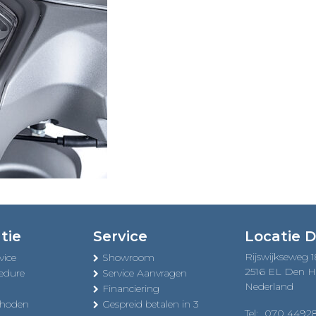
tie
Service
Locatie 
Rijswijkseweg 
vice
Showroom
2516 EL Den 
edure
Service Aanvragen
Nederland
Financiering
thoden
Gespreid betalen in 3
Tel:
070 4492