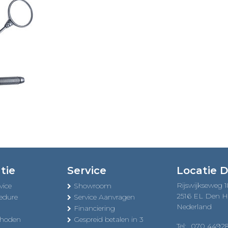
tie
Service
Locatie 
Rijswijkseweg 
vice
Showroom
2516 EL Den 
edure
Service Aanvragen
Nederland
Financiering
thoden
Gespreid betalen in 3
Tel:
070 4492