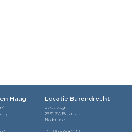
Den Haag
Locatie Barendrecht
184
Zwaalweg 11
Haag
2991 ZC Barendrecht
Nederland
852
Tel:
06 42447399