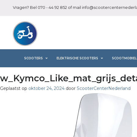
Vragen? Bel
070 - 44 92 852
of mail
info@scootercenternederla
SCOOTERS
ELEKTRISCHE SCOOTERS
SCOOTMOBIEL
w_Kymco_Like_mat_grijs_deta
Geplaatst op
oktober 24, 2024
door
ScooterCenterNederland