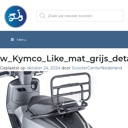
Producten
zoeken
Menu
w_Kymco_Like_mat_grijs_deta
Geplaatst op
oktober 24, 2024
door
ScooterCenterNederland