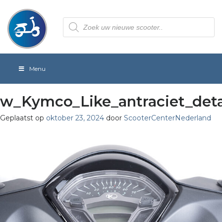
Producten
zoeken
Menu
w_Kymco_Like_antraciet_deta
Geplaatst op
oktober 23, 2024
door
ScooterCenterNederland