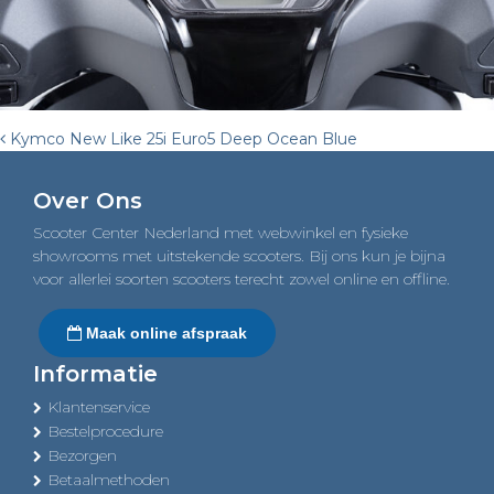
Post
Kymco New Like 25i Euro5 Deep Ocean Blue
navigation
Over Ons
Scooter Center Nederland met webwinkel en fysieke
showrooms met uitstekende scooters. Bij ons kun je bijna
voor allerlei soorten scooters terecht zowel online en offline.
Maak online afspraak
Informatie
Klantenservice
Bestelprocedure
Bezorgen
Betaalmethoden