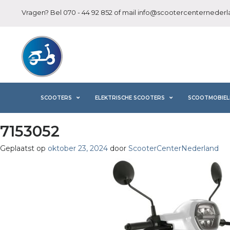
Vragen? Bel
070 - 44 92 852
of mail
info@scootercenternederla
SCOOTERS
ELEKTRISCHE SCOOTERS
SCOOTMOBIEL
7153052
Geplaatst op
oktober 23, 2024
door
ScooterCenterNederland