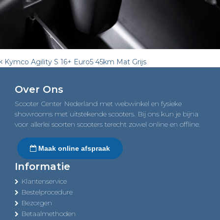
Post
Kymco Agility S 16+ Euro5 45km Mat Grijs
navigation
Over Ons
Scooter Center Nederland met webwinkel en fysieke
showrooms met uitstekende scooters. Bij ons kun je bijna
voor allerlei soorten scooters terecht zowel online en offline.
Maak online afspraak
Informatie
Klantenservice
Bestelprocedure
Bezorgen
Betaalmethoden