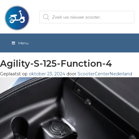
Producten
zoeken
Menu
Agility-S-125-Function-4
Geplaatst op
oktober 23, 2024
door
ScooterCenterNederland