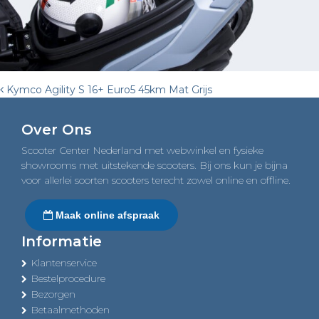
Post
Kymco Agility S 16+ Euro5 45km Mat Grijs
navigation
Over Ons
Scooter Center Nederland met webwinkel en fysieke
showrooms met uitstekende scooters. Bij ons kun je bijna
voor allerlei soorten scooters terecht zowel online en offline.
Maak online afspraak
Informatie
Klantenservice
Bestelprocedure
Bezorgen
Betaalmethoden