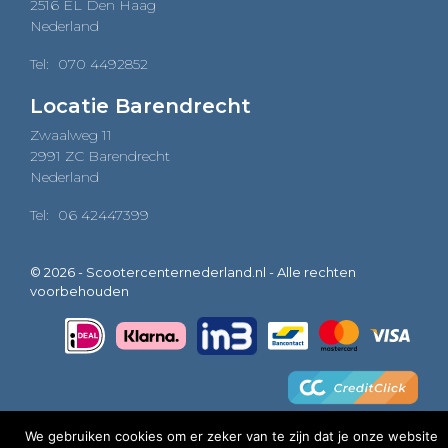
2516 EL Den Haag
Nederland
Tel:
070 4492852
Locatie Barendrecht
Zwaalweg 11
2991 ZC Barendrecht
Nederland
Tel:
06 42447399
© 2026 - Scootercenternederland.nl - Alle rechten
voorbehouden
We gebruiken cookies om er zeker van te zijn dat je onze website