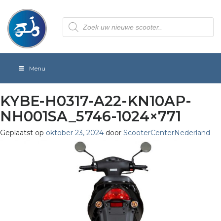
Producten
zoeken
Menu
KYBE-H0317-A22-KN10AP-
NH001SA_5746-1024×771
Geplaatst op
oktober 23, 2024
door
ScooterCenterNederland