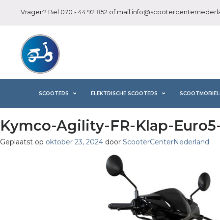
Vragen? Bel
070 - 44 92 852
of mail
info@scootercenternederla
SCOOTERS
ELEKTRISCHE SCOOTERS
SCOOTMOBIEL
Kymco-Agility-FR-Klap-Euro
Geplaatst op
oktober 23, 2024
door
ScooterCenterNederland