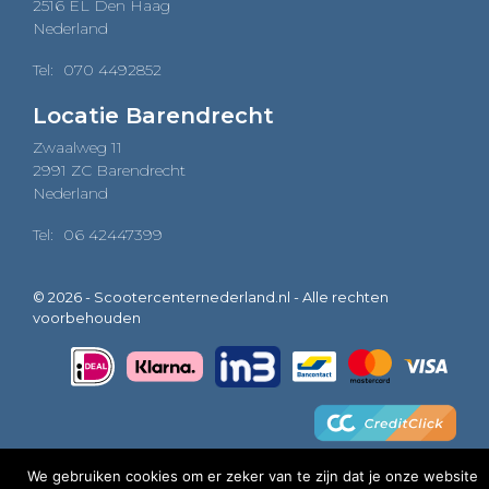
2516 EL Den Haag
Nederland
Tel:
070 4492852
Locatie Barendrecht
Zwaalweg 11
2991 ZC Barendrecht
Nederland
Tel:
06 42447399
© 2026 - Scootercenternederland.nl - Alle rechten
voorbehouden
We gebruiken cookies om er zeker van te zijn dat je onze website